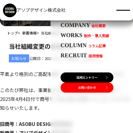
ABOUT
私たちについて
NEWS
アソブデザイン株式会社
SERVICE
事業内容
新着情報
COMPANY
会社概要
トップ
新着情報
当社組織変更のお知らせ
WORKS
制作・導入実績
当社組織変更のお知らせ
COLUMN
コラム記事
RECRUIT
採用情報
お知らせ
公開日：2025.04.04 更新日：2026.05.11
平素より格別のご高配を賜り、誠にありがとうございます。
採用エントリー
お問い合わせ
このたび弊社は、事業拡大および組織体制の強化に伴い、
2025年4月4日付で商号を下記の通り変更いたしましたのでお
知らせいたします。
旧商号：ASOBU DESIGN合同会社
新商号：アソブデザイン株式会社